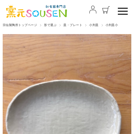
宗仙製陶所トップページ
形で選ぶ
皿・プレート
小判皿
小判皿小